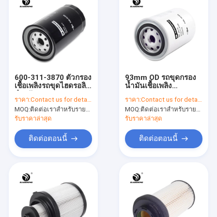
600-311-3870 ตัวกรอง
93mm OD รถขุดกรอง
เชื้อเพลิงรถขุดไฮดรอลิก
น้ำมันเชื้อเพลิง
สำหรับ KOMATSU
60101100909
ราคา:
Contact us for details
ราคา:
Contact us for details
PC60-8 PC70-8
53C0051 Spin On Oil
MOQ:
ติดต่อเราสำหรับรายละเอียด
MOQ:
ติดต่อเราสำหรับรายละเอียด
Filter
รับราคาล่าสุด
รับราคาล่าสุด
ติดต่อตอนนี้
ติดต่อตอนนี้
บ้าน
ผลิตภัณฑ์
เกี่ยวกับเรา