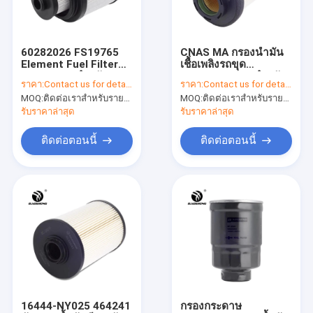
ทัวร์โรงงาน
ควบคุมคุณภาพ
60282026 FS19765
CNAS MA กรองน้ำมัน
Element Fuel Filter
เชื้อเพลิงรถขุด
ติดต่อเรา
Excavator สำหรับ
E500KP02D36 สำหรับ
ราคา:
Contact us for details
ราคา:
Contact us for details
SANY SY225-9
BENZ PUMP TRUCK
MOQ:
ติดต่อเราสำหรับรายละเอียด
MOQ:
ติดต่อเราสำหรับรายละเอียด
ข่าว
รับราคาล่าสุด
รับราคาล่าสุด
Blog
ติดต่อตอนนี้
ติดต่อตอนนี้
VR
เครื่องกรองอากาศของรถขุด
กรองน้ำมันเชื้อเพลิงรถขุด
กรองน้ำมันรถขุด
16444-NY025 464241
กรองกระดาษ