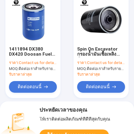
1411894 DX380
Spin On Excavator
DX420 Doosan Fuel
กรองน้ำมันเชื้อเพลิง
Filter OD 93.5mm
ดีเซล 8982394641
ราคา:
Contact us for details
ราคา:
Contact us for details
Paper Filtration
MMH-80990 สำหรับ
MOQ:
ติดต่อเราสำหรับรายละเอียด
MOQ:
ติดต่อเราสำหรับรายละเอียด
HITACHI
รับราคาล่าสุด
รับราคาล่าสุด
ติดต่อตอนนี้
ติดต่อตอนนี้
ประหยัดเวลาของคุณ
ให้เราติดต่อผลิตภัณฑ์ที่ดีที่สุดกับคุณ